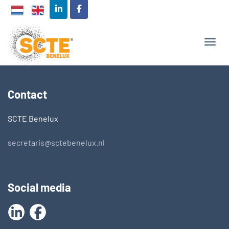
TOGG
Contact
SCTE Benelux
secretaris@sctebenelux.nl
Social media