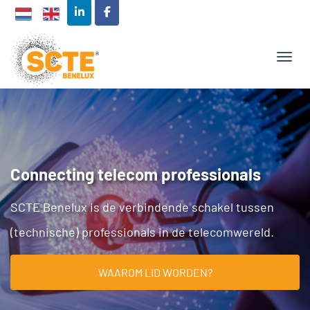
TOGG
Connecting telecom professionals
SCTE Benelux is de verbindende schakel tussen
(technische) professionals in de telecomwereld.
WAAROM LID WORDEN?